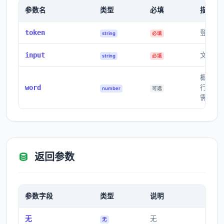
参数名
类型
必填
描述
token
登录获
string
必填
input
文本内
string
必填
概括字
word
行优化
number
可选
需要的
返回参数
参数字段
类型
说明
无
无
无