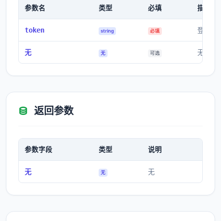
参数名
类型
必填
描述
token
登录获
string
必填
无
无
无
可选
返回参数
参数字段
类型
说明
无
无
无